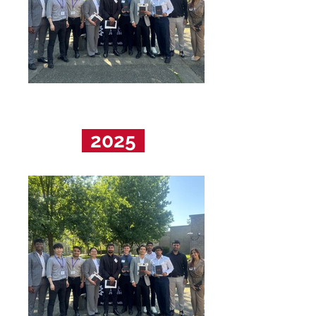
..
2025
..